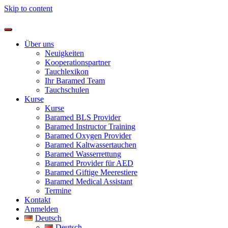
Skip to content
Über uns
Neuigkeiten
Kooperationspartner
Tauchlexikon
Ihr Baramed Team
Tauchschulen
Kurse
Kurse
Baramed BLS Provider
Baramed Instructor Training
Baramed Oxygen Provider
Baramed Kaltwassertauchen
Baramed Wasserrettung
Baramed Provider für AED
Baramed Giftige Meerestiere
Baramed Medical Assistant
Termine
Kontakt
Anmelden
Deutsch
Deutsch