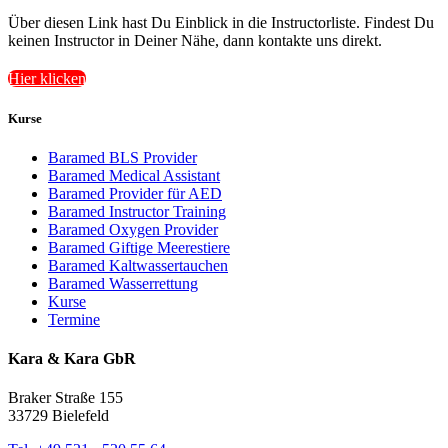
Über diesen Link hast Du Einblick in die Instructorliste. Findest Du
keinen Instructor in Deiner Nähe, dann kontakte uns direkt.
Hier klicken
Kurse
Baramed BLS Provider
Baramed Medical Assistant
Baramed Provider für AED
Baramed Instructor Training
Baramed Oxygen Provider
Baramed Giftige Meerestiere
Baramed Kaltwassertauchen
Baramed Wasserrettung
Kurse
Termine
Kara & Kara GbR
Braker Straße 155
33729 Bielefeld