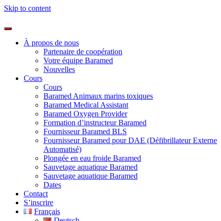
Skip to content
À propos de nous
Partenaire de coopération
Votre équipe Baramed
Nouvelles
Cours
Cours
Baramed Animaux marins toxiques
Baramed Medical Assistant
Baramed Oxygen Provider
Formation d’instructeur Baramed
Fournisseur Baramed BLS
Fournisseur Baramed pour DAE (Défibrillateur Externe
Automatisé)
Plongée en eau froide Baramed
Sauvetage aquatique Baramed
Sauvetage aquatique Baramed
Dates
Contact
S’inscrire
Français
Deutsch