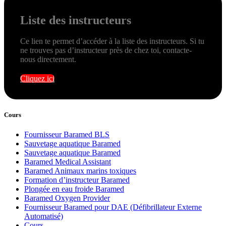
Liste des instructeurs
Ce lien te permet d’accéder à la liste des instructeurs. Si tu
ne trouves pas d’instructeur près de chez toi, contacte-
nous directement.
Cliquez ici
Cours
Fournisseur Baramed BLS
Sauvetage aquatique Baramed
Sauvetage aquatique Baramed
Baramed Medical Assistant
Baramed Animaux marins toxiques
Formation d’instructeur Baramed
Plongée en eau froide Baramed
Baramed Oxygen Provider
Fournisseur Baramed pour DAE (Défibrillateur Externe
Automatisé)
Cours