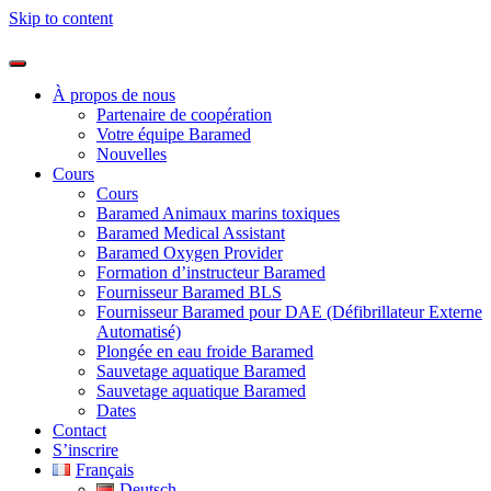
Skip to content
À propos de nous
Partenaire de coopération
Votre équipe Baramed
Nouvelles
Cours
Cours
Baramed Animaux marins toxiques
Baramed Medical Assistant
Baramed Oxygen Provider
Formation d’instructeur Baramed
Fournisseur Baramed BLS
Fournisseur Baramed pour DAE (Défibrillateur Externe
Automatisé)
Plongée en eau froide Baramed
Sauvetage aquatique Baramed
Sauvetage aquatique Baramed
Dates
Contact
S’inscrire
Français
Deutsch