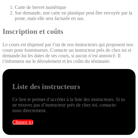
Carte de brevet numérique
Sur demande, une carte en plastique peut être envoyée par la
poste, mais elle sera facturée en sus.
Inscription et coûts
Le cours est dispensé par l’un de nos instructeurs qui proposent nos
cours pour fournisseurs. Contacte un instructeur près de chez toi et
demande-lui les dates de ses cours, si aucun n’est annoncé. Il
t’informera sur le déroulement et les coûts du séminaire.
Liste des instructeurs
Ce lien te permet d’accéder à la liste des instructeurs. Si tu
ne trouves pas d’instructeur près de chez toi, contacte-
nous directement.
Cliquez ici