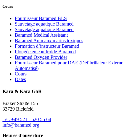
Cours
Fournisseur Baramed BLS
Sauvetage aquatique Baramed
Sauvetage aquatique Baramed
Baramed Medical Assistant
Baramed Animaux marins toxiques
Formation d’instructeur Baramed
Plongée en eau froide Baramed
Baramed Oxygen Provider
Fournisseur Baramed pour DAE (Défibrillateur Externe
Automatisé)
Cours
Dates
Kara & Kara GbR
Braker Straße 155
33729 Bielefeld
Tel. +49 521 - 520 55 64
info@baramed.org
Heures d'ouverture