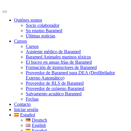
Skip
to
content
Quiénes somos
Socio colaborador
Su equipo Baramed
Últimas noticias
Cursos
Cursos
Asistente médico de Baramed
Baramed Animales marinos tóxicos
El buceo en aguas frías de Baramed
Formación de instructores de Baramed
Proveedor de Baramed para DEA (Desfibrilador
Externo Automático)
Proveedor de BLS de Baramed
Proveedor de oxígeno Baramed
Salvamento acuático Baramed
Fechas
Contacto
Iniciar sesión
Español
Deutsch
English
Español